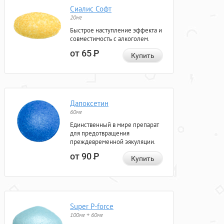
Сиалис Софт
20мг
Быстрое наступление эффекта и
совместимость с алкоголем.
от 65
Р
Купить
Дапоксетин
60мг
Единственный в мире препарат
для предотвращения
преждевременной эякуляции.
от 90
Р
Купить
Super P-force
100мг + 60мг