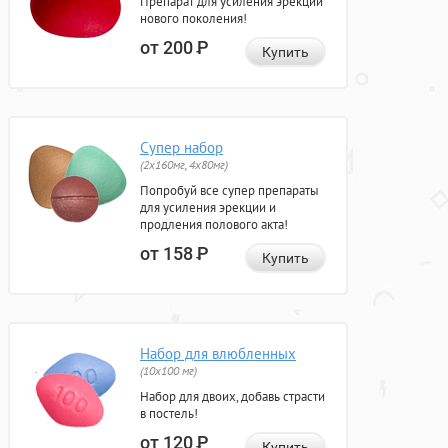
Препарат для усиления эрекции
нового поколения!
от 200
Р
Купить
Супер набор
(2х160мг, 4х80мг)
Попробуй все супер препараты
для усиления эрекции и
продления полового акта!
от 158
Р
Купить
Набор для влюбленных
(10х100 мг)
Набор для двоих, добавь страсти
в постель!
от 120
Р
Купить