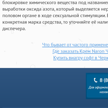
блокировке химического вещества под название
выработки оксида азота, который выделяется н
половом органе в ходе сексуальной стимуляции. 
конкретная марка средства, то уточняйте её нали
диспечера.
Что бывает от частого примен
Где заказать Крем Naron 
Купить виагру софт в Чер