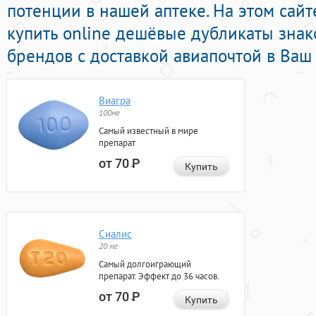
потенции в нашей аптеке. На этом сай
купить online дешёвые дубликаты зна
брендов с доставкой авиапочтой в Ваш 
Виагра
100мг
Самый известный в мире
препарат
от 70
Р
Купить
Сиалис
20 мг
Самый долгоиграющий
препарат. Эффект до 36 часов.
от 70
Р
Купить