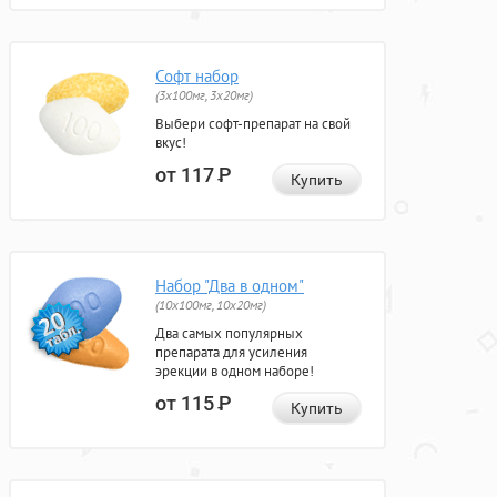
Софт набор
(3x100мг, 3x20мг)
Выбери софт-препарат на свой
вкус!
от 117
Р
Купить
Набор "Два в одном"
(10x100мг, 10x20мг)
Два самых популярных
препарата для усиления
эрекции в одном наборе!
от 115
Р
Купить