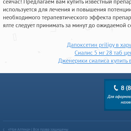
сейчас! Предлагаем вам купить известный препар
используется для лечения и повышения потенции
необходимого терапевтического эффекта препара
ялте следует принимать за минут до ожидаемой с
Дапоксетин priligy в хар
Сиалис 5 мг 28 таб це
Дженерики сиалиса купить 
«Моя Аптека» | Все права защищены