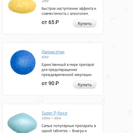
20мг
Быстрое наступление эффекта и
совместимость с алкоголем.
от 65
Р
Купить
Дапоксетин
60мг
Единственный в мире препарат
для предотвращения
преждевременной эякуляции.
от 90
Р
Купить
Super P-force
100мг + 60мг
Самые популярные препараты в
одной таблетке — Виагра и