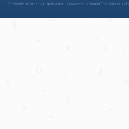
Интернет-магазин препаратов для повышения потенции “Моя аптека” 201