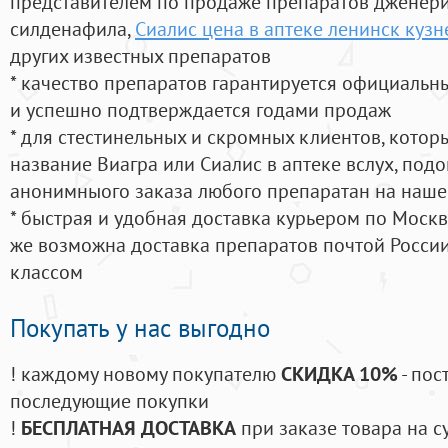
представителем по продаже препаратов дженер
силденафила
,
Сиалис цена в аптеке ленинск куз
других известных препаратов
* качество препаратов гарантируется официаль
и успешно подтверждается годами продаж
* для стестинельных и скромных клиентов, кото
название Виагра или Сиалис в аптеке вслух, под
анонимныого заказа любого препаратан на наше
* быстрая и удобная доставка курьером по Москве
же возможна доставка препаратов почтой России
классом
Покупать у нас выгодно
! каждому новому покупателю
СКИДКА 10%
- пос
последующие покупки
!
БЕСПЛАТНАЯ ДОСТАВКА
при заказе товара на с