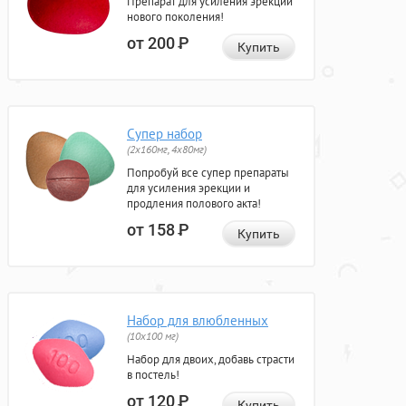
Препарат для усиления эрекции
нового поколения!
от 200
Р
Купить
Супер набор
(2х160мг, 4х80мг)
Попробуй все супер препараты
для усиления эрекции и
продления полового акта!
от 158
Р
Купить
Набор для влюбленных
(10х100 мг)
Набор для двоих, добавь страсти
в постель!
от 120
Р
Купить