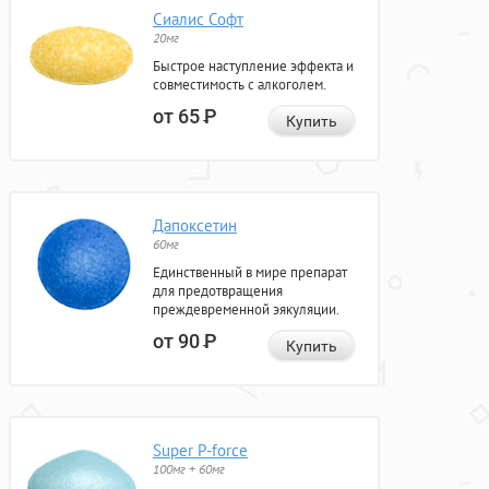
Сиалис Софт
20мг
Быстрое наступление эффекта и
совместимость с алкоголем.
от 65
Р
Купить
Дапоксетин
60мг
Единственный в мире препарат
для предотвращения
преждевременной эякуляции.
от 90
Р
Купить
Super P-force
100мг + 60мг