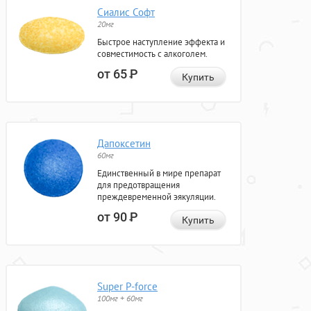
Сиалис Софт
20мг
Быстрое наступление эффекта и
совместимость с алкоголем.
от 65
Р
Купить
Дапоксетин
60мг
Единственный в мире препарат
для предотвращения
преждевременной эякуляции.
от 90
Р
Купить
Super P-force
100мг + 60мг