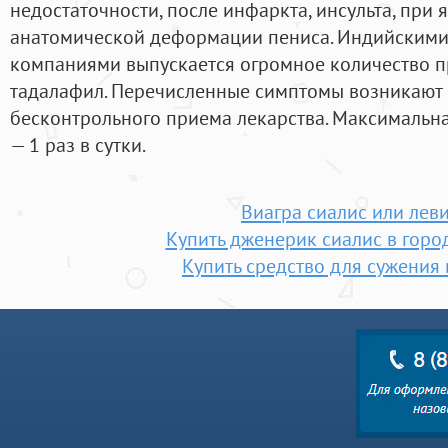
недостаточности, после инфаркта, инсульта, при 
анатомической деформации пениса. Индийским
компаниями выпускается огромное количество п
тадалафил. Перечисленные симптомы возникают о
бесконтрольного приема лекарства. Максимальна
— 1 раз в сутки.
Виагра сиалис или лев
Купить дженерик сиалис в горо
Купить средство для сужения