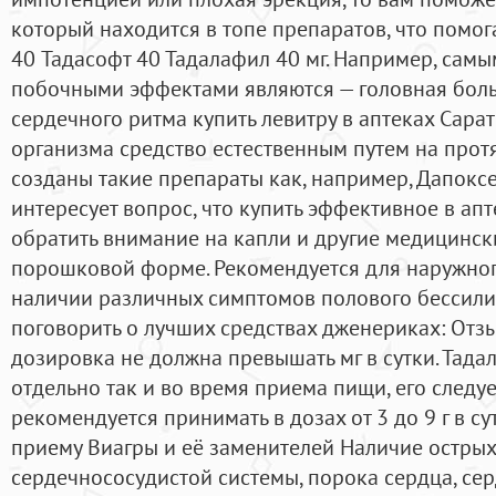
который находится в топе препаратов, что помо
40 Тадасофт 40 Тадалафил 40 мг. Например, са
побочными эффектами являются — головная боль
сердечного ритма купить левитру в аптеках Сарат
организма средство естественным путем на протя
созданы такие препараты как, например, Дапоксе
интересует вопрос, что купить эффективное в ап
обратить внимание на капли и другие медицинск
порошковой форме. Рекомендуется для наружно
наличии различных симптомов полового бессилия
поговорить о лучших средствах дженериках: Отз
дозировка не должна превышать мг в сутки. Тад
отдельно так и во время приема пищи, его следуе
рекомендуется принимать в дозах от 3 до 9 г в с
приему Виагры и её заменителей Наличие остры
сердечнососудистой системы, порока сердца, се