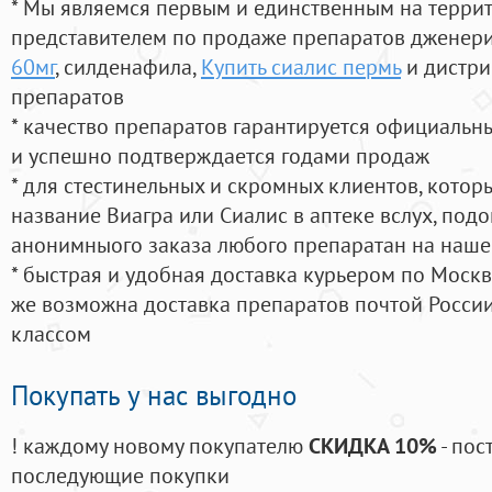
* Мы являемся первым и единственным на терри
представителем по продаже препаратов дженер
60мг
, силденафила
,
Купить сиалис пермь
и дистри
препаратов
* качество препаратов гарантируется официаль
и успешно подтверждается годами продаж
* для стестинельных и скромных клиентов, кото
название Виагра или Сиалис в аптеке вслух, под
анонимныого заказа любого препаратан на наше
* быстрая и удобная доставка курьером по Москве
же возможна доставка препаратов почтой России
классом
Покупать у нас выгодно
! каждому новому покупателю
СКИДКА 10%
- пос
последующие покупки