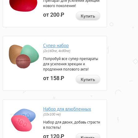
Препарат для усиления эрекции
нового поколения!
от 200
Р
Купить
Супер набор
(2х160мг, 4х80мг)
Попробуй все супер препараты
для усиления эрекции и
продления полового акта!
от 158
Р
Купить
Набор для влюбленных
(10х100 мг)
Набор для двоих, добавь страсти
в постель!
от 120
Р
Купить