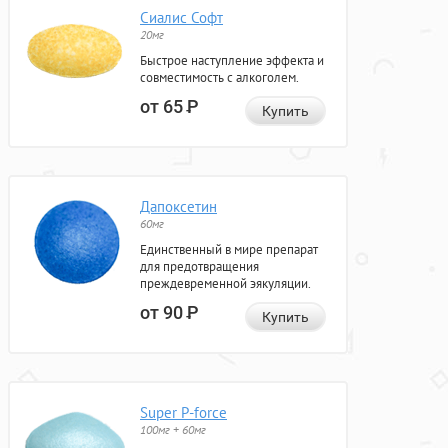
Сиалис Софт
20мг
Быстрое наступление эффекта и
совместимость с алкоголем.
от 65
Р
Купить
Дапоксетин
60мг
Единственный в мире препарат
для предотвращения
преждевременной эякуляции.
от 90
Р
Купить
Super P-force
100мг + 60мг