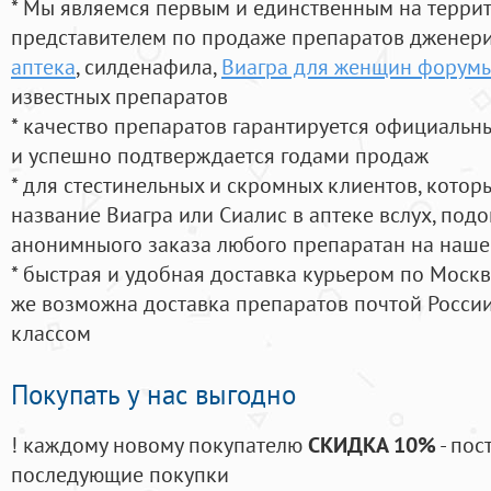
* Мы являемся первым и единственным на терри
представителем по продаже препаратов дженер
аптека
, силденафила
,
Виагра для женщин форум
известных препаратов
* качество препаратов гарантируется официаль
и успешно подтверждается годами продаж
* для стестинельных и скромных клиентов, кото
название Виагра или Сиалис в аптеке вслух, под
анонимныого заказа любого препаратан на наше
* быстрая и удобная доставка курьером по Москве
же возможна доставка препаратов почтой России
классом
Покупать у нас выгодно
! каждому новому покупателю
СКИДКА 10%
- пос
последующие покупки