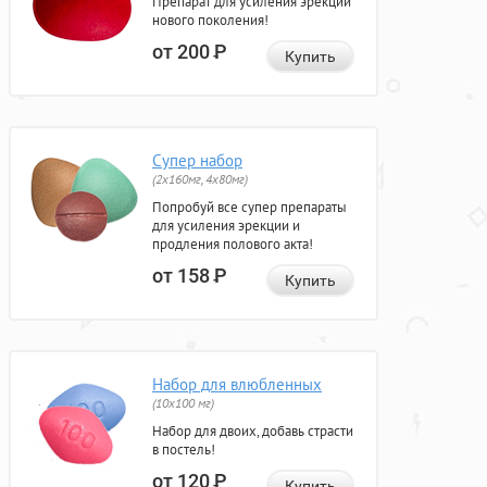
Препарат для усиления эрекции
нового поколения!
от 200
Р
Купить
Супер набор
(2х160мг, 4х80мг)
Попробуй все супер препараты
для усиления эрекции и
продления полового акта!
от 158
Р
Купить
Набор для влюбленных
(10х100 мг)
Набор для двоих, добавь страсти
в постель!
от 120
Р
Купить