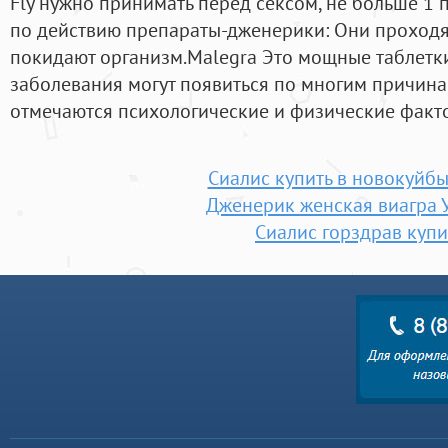
Fly нужно принимать перед сексом, не больше 1 
по действию препараты-дженерики: Они проходят 
покидают организм.Malegra Это мощные таблетки
заболевания могут появиться по многим причина
отмечаются психологические и физические факт
Сиалис купить в новокуйб
Дженерик женская виагра 
Сиалис горздрав купи