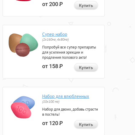
от 200
Р
Купить
Супер набор
(2х160мг, 4х80мг)
Попробуй все супер препараты
для усиления эрекции и
продления полового акта!
от 158
Р
Купить
Набор для влюбленных
(10х100 мг)
Набор для двоих, добавь страсти
в постель!
от 120
Р
Купить