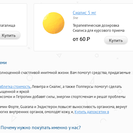
Сиалис 5 мг
5мг
лагалища
Терапевтическая дозировка
Сиалиса для курсового приема
Купить
от 60
Р
Купить
нами
олноценной счастливой инитмной жизни. Вам помогут средства, придагаемые
аблетка стоимость
, Левитра и Сиалис, а также Попперсы помогут сделать
сыщенной и яркой
Ансомон и Гетропин добавят силы, энергии спортсменам и решат проблемы
ориамин Форте, Guarana и Экдистерон повысят выносливость организма, вернут
огих внутренних органов, омолодят кожу, и,
Купить дапоксетин в
Почему нужно покупать именно у нас?