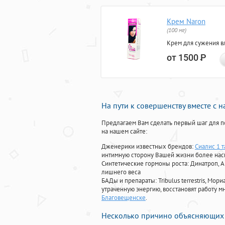
Крем Naron
(100 мг)
Крем для сужения в
от 1500
Р
На пути к совершенству вместе с 
Предлагаем Вам сделать первый шаг для п
на нашем сайте:
Дженерики известных брендов:
Сиалис 1 т
интимную сторону Вашей жизни более на
Синтетические гормоны роста
: Динатроп, 
лишнего веса
БАДы и препараты:
Tribulus terrestris, М
утраченную энергию, восстановят работу мн
Благовещенске
.
Несколько причино объясняющих 