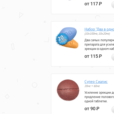
от 117
Р
Набор "Два в одн
(10x100мг, 10x20мг)
Два самых популяр
препарата для усил
эрекции в одном на
от 115
Р
Супер Сиалис
20мг + 60мг
Усиление эрекции до
продление полового
одной таблетке.
от 90
Р