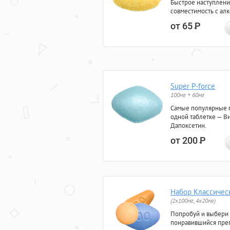
Быстрое наступлени
совместимость с ал
от 65
Р
Super P-force
100мг + 60мг
Самые популярные 
одной таблетке — Ви
Дапоксетин.
от 200
Р
Набор Классичес
(2x100мг, 4x20мг)
Попробуй и выбери
понравившийся преп