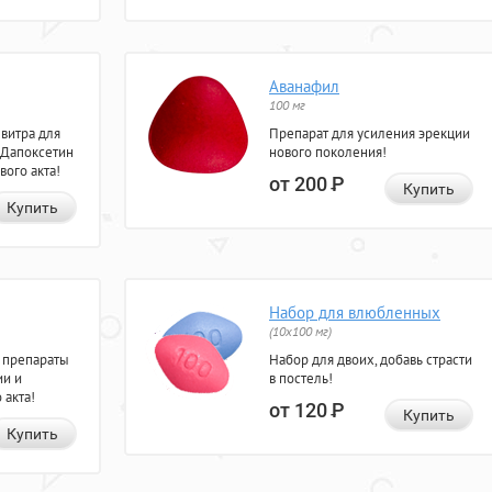
Аванафил
100 мг
евитра для
Препарат для усиления эрекции
 Дапоксетин
нового поколения!
вого акта!
от 200
Р
Купить
Купить
Набор для влюбленных
(10х100 мг)
 препараты
Набор для двоих, добавь страсти
ии и
в постель!
 акта!
от 120
Р
Купить
Купить