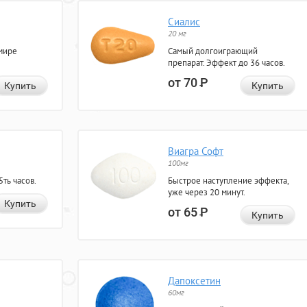
Сиалис
20 мг
мире
Самый долгоиграющий
препарат. Эффект до 36 часов.
от 70
Р
Купить
Купить
Виагра Софт
100мг
ть часов.
Быстрое наступление эффекта,
уже через 20 минут.
Купить
от 65
Р
Купить
Дапоксетин
60мг