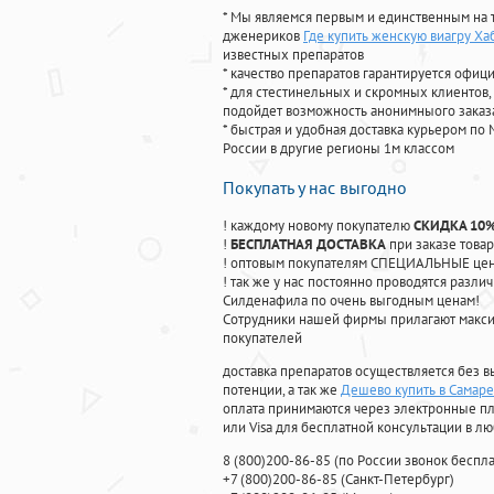
* Мы являемся первым и единственным на 
дженериков
Где купить женскую виагру Ха
известных препаратов
* качество препаратов гарантируется офи
* для стестинельных и скромных клиентов,
подойдет возможность анонимныого заказа
* быстрая и удобная доставка курьером по 
России в другие регионы 1м классом
Покупать у нас выгодно
! каждому новому покупателю
СКИДКА 10
!
БЕСПЛАТНАЯ ДОСТАВКА
при заказе товар
! оптовым покупателям СПЕЦИАЛЬНЫЕ цены
! так же у нас постоянно проводятся раз
Силденафила по очень выгодным ценам!
Cотрудники нашей фирмы прилагают макси
покупателей
доставка препаратов осуществляется без в
потенции, а так же
Дешево купить в Самаре
оплата принимаются через электронные пл
или Visa для бесплатной консультации в л
8
(800
)200-86-85
(
по России звонок беспла
+7
(800
)200-86-85
(
Санкт-Петербург)