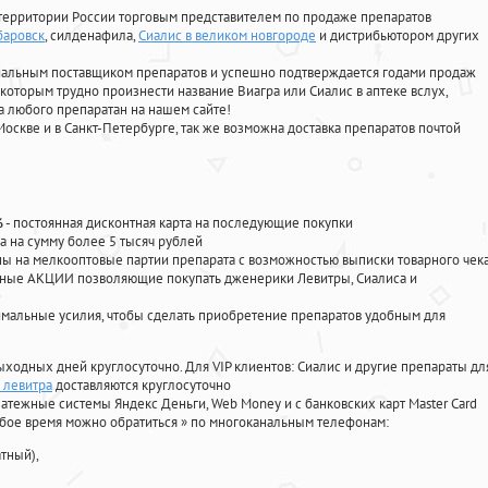
территории России торговым представителем по продаже препаратов
баровск
, силденафила
,
Сиалис в великом новгороде
и дистрибьютором других
циальным поставщиком препаратов и успешно подтверждается годами продаж
 которым трудно произнести название Виагра или Сиалис в аптеке вслух,
 любого препаратан на нашем сайте!
Москве и в Санкт-Петербурге, так же возможна доставка препаратов почтой
%
- постоянная дисконтная карта на последующие покупки
а на сумму более 5 тысяч рублей
 на мелкооптовые партии препарата с возможностью выписки товарного чек
личные АКЦИИ позволяющие покупать дженерики Левитры, Сиалиса и
мальные усилия, чтобы сделать приобретение препаратов удобным для
ыходных дней круглосуточно. Для VIP клиентов: Сиалис и другие препараты дл
 левитра
доставляются круглосуточно
атежные системы Яндекс Деньги, Web Money и с банковских карт Master Card
юбое время можно обратиться
»
по многоканальным телефонам:
тный),