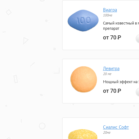
Виагра
100мг
Самый известный в 
препарат
от 70
Р
Левитра
20 мг
Мощный эффект на 5
от 70
Р
Сиалис Софт
20мг