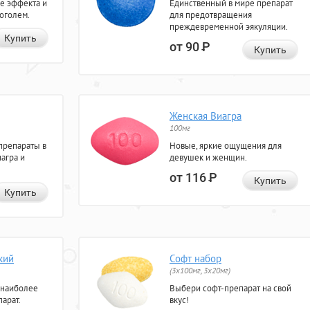
е эффекта и
Единственный в мире препарат
коголем.
для предотвращения
преждевременной эякуляции.
Купить
от 90
Р
Купить
Женская Виагра
100мг
препараты в
Новые, яркие ощущения для
агра и
девушек и женщин.
от 116
Р
Купить
Купить
кий
Софт набор
(3x100мг, 3x20мг)
 наиболее
Выбери софт-препарат на свой
арат.
вкус!