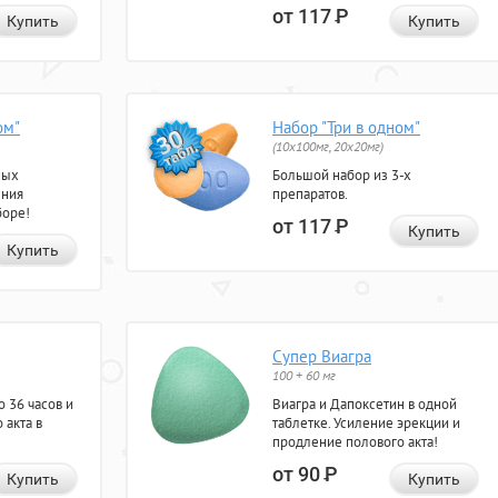
от 117
Р
Купить
Купить
ом"
Набор "Три в одном"
(10x100мг, 20x20мг)
ных
Большой набор из 3-х
ения
препаратов.
боре!
от 117
Р
Купить
Купить
Супер Виагра
100 + 60 мг
 36 часов и
Виагра и Дапоксетин в одной
 акта в
таблетке. Усиление эрекции и
продление полового акта!
от 90
Р
Купить
Купить