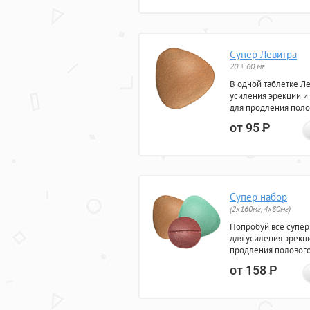
Супер Левитра
20 + 60 мг
В одной таблетке Л
усиления эрекции и
для продления поло
от 95
Р
Супер набор
(2х160мг, 4х80мг)
Попробуй все супер
для усиления эрекц
продления полового
от 158
Р