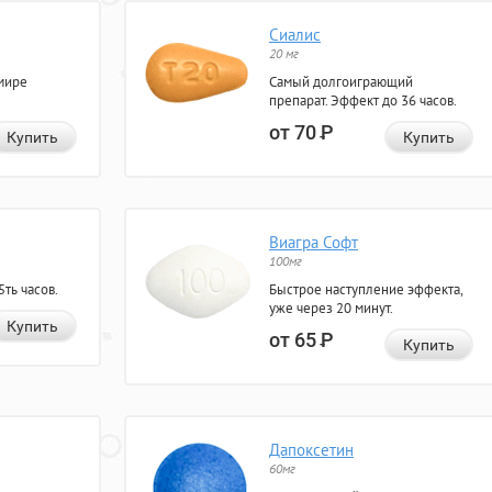
Сиалис
20 мг
мире
Самый долгоиграющий
препарат. Эффект до 36 часов.
от 70
Р
Купить
Купить
Виагра Софт
100мг
ть часов.
Быстрое наступление эффекта,
уже через 20 минут.
Купить
от 65
Р
Купить
Дапоксетин
60мг