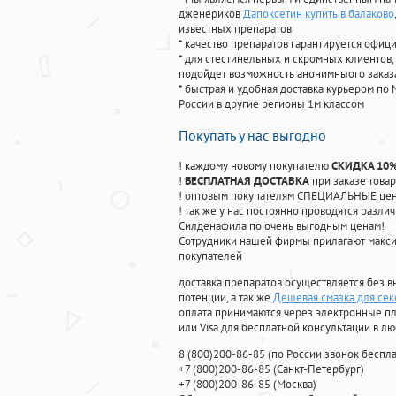
дженериков
Дапоксетин купить в балаково
известных препаратов
* качество препаратов гарантируется офи
* для стестинельных и скромных клиентов,
подойдет возможность анонимныого заказа
* быстрая и удобная доставка курьером по 
России в другие регионы 1м классом
Покупать у нас выгодно
! каждому новому покупателю
СКИДКА 10
!
БЕСПЛАТНАЯ ДОСТАВКА
при заказе товар
! оптовым покупателям СПЕЦИАЛЬНЫЕ цены
! так же у нас постоянно проводятся раз
Силденафила по очень выгодным ценам!
Cотрудники нашей фирмы прилагают макси
покупателей
доставка препаратов осуществляется без в
потенции, а так же
Дешевая смазка для сек
оплата принимаются через электронные пл
или Visa для бесплатной консультации в л
8
(800
)200-86-85
(
по России звонок беспла
+7
(800
)200-86-85
(
Санкт-Петербург)
+7
(800
)200-86-85
(
Москва)