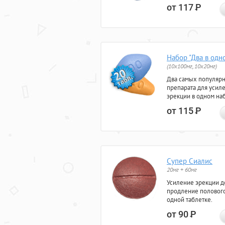
от 117
Р
Набор "Два в одн
(10x100мг, 10x20мг)
Два самых популяр
препарата для усил
эрекции в одном на
от 115
Р
Супер Сиалис
20мг + 60мг
Усиление эрекции до
продление полового
одной таблетке.
от 90
Р