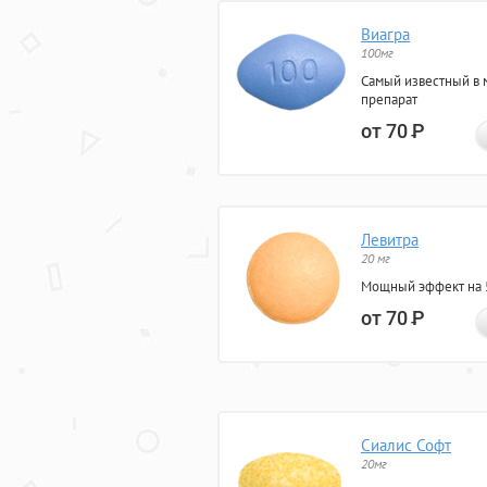
Виагра
100мг
Самый известный в 
препарат
от 70
Р
Левитра
20 мг
Мощный эффект на 5
от 70
Р
Сиалис Софт
20мг