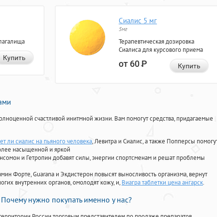
Сиалис 5 мг
5мг
лагалища
Терапевтическая дозировка
Сиалиса для курсового приема
Купить
от 60
Р
Купить
нами
олноценной счастливой инитмной жизни. Вам помогут средства, придагаемые
ет ли сиалис на пьяного человека
, Левитра и Сиалис, а также Попперсы помогу
олее насыщенной и яркой
Ансомон и Гетропин добавят силы, энергии спортсменам и решат проблемы
ориамин Форте, Guarana и Экдистерон повысят выносливость организма, вернут
огих внутренних органов, омолодят кожу, и,
Виагра таблетки цена ангарск
.
Почему нужно покупать именно у нас?
территории России торговым представителем по продаже препаратов