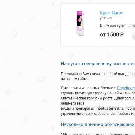
Крем Naron
(100 мг)
Крем для сужения в
от 1500
Р
На пути к совершенству вместе с 
Предлагаем Вам сделать первый шаг для п
на нашем сайте:
Дженерики известных брендов:
Подейству
сделать интимную сторону Вашей жизни б
Синтетические гормоны роста
: Динатроп, 
лишнего веса
БАДы и препараты:
Tribulus terrestris, М
утраченную энергию, восстановят работу мн
Несколько причино объясняющих 
* Мы являемся первым и единственным на 