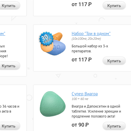
от 117
Р
Купить
Купить
ом"
Набор "Три в одном"
(10x100мг, 20x20мг)
ных
Большой набор из 3-х
ения
препаратов.
боре!
от 117
Р
Купить
Купить
Супер Виагра
100 + 60 мг
 36 часов и
Виагра и Дапоксетин в одной
 акта в
таблетке. Усиление эрекции и
продление полового акта!
от 90
Р
Купить
Купить