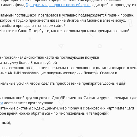
, силденафила
,
Где купить карепрост в новосибирске
и дистрибьютором других
циальным поставщиком препаратов и успешно подтверждается годами продаж
 которым трудно произнести название Виагра или Сиалис в аптеке вслух,
 любого препаратан на нашем сайте!
Москве и в Санкт-Петербурге, так же возможна доставка препаратов почтой
%
- постоянная дисконтная карта на последующие покупки
а на сумму более 5 тысяч рублей
 на мелкооптовые партии препарата с возможностью выписки товарного чек
личные АКЦИИ позволяющие покупать дженерики Левитры, Сиалиса и
мальные усилия, чтобы сделать приобретение препаратов удобным для
ыходных дней круглосуточно. Для VIP клиентов: Сиалис и другие препараты дл
са
доставляются круглосуточно
атежные системы Яндекс Деньги, Web Money и с банковских карт Master Card
юбое время можно обратиться
»
по многоканальным телефонам:
тный),