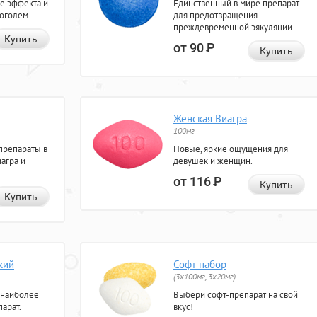
е эффекта и
Единственный в мире препарат
коголем.
для предотвращения
преждевременной эякуляции.
Купить
от 90
Р
Купить
Женская Виагра
100мг
препараты в
Новые, яркие ощущения для
агра и
девушек и женщин.
от 116
Р
Купить
Купить
кий
Софт набор
(3x100мг, 3x20мг)
 наиболее
Выбери софт-препарат на свой
арат.
вкус!