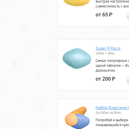
Быстрое наступлени
совместимость с ал
от 65
Р
Super P-force
100мг + 60мг
Самые популярные 
одной таблетке — Ви
Дапоксетин.
от 200
Р
Набор Классичес
(2x100мг, 4x20мг)
Попробуй и выбери
понравившийся преп