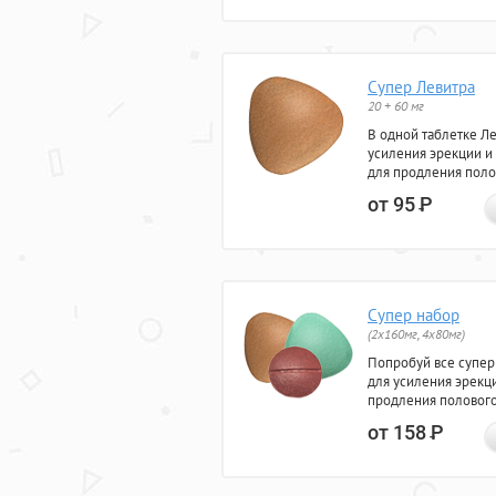
Супер Левитра
20 + 60 мг
В одной таблетке Л
усиления эрекции и
для продления поло
от 95
Р
Супер набор
(2х160мг, 4х80мг)
Попробуй все супер
для усиления эрекц
продления полового
от 158
Р