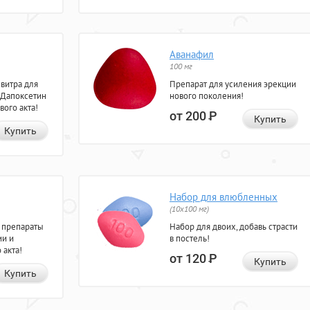
Аванафил
100 мг
евитра для
Препарат для усиления эрекции
 Дапоксетин
нового поколения!
вого акта!
от 200
Р
Купить
Купить
Набор для влюбленных
(10х100 мг)
 препараты
Набор для двоих, добавь страсти
ии и
в постель!
 акта!
от 120
Р
Купить
Купить