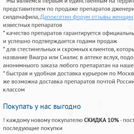
* Мы являемся первым и единственным на терри
представителем по продаже препаратов дженер
силденафила
,
Дапоксетин форум отзывы женщин
известных препаратов
* качество препаратов гарантируется официаль
и успешно подтверждается годами продаж
* для стестинельных и скромных клиентов, кото
название Виагра или Сиалис в аптеке вслух, под
анонимныого заказа любого препаратан на наше
* быстрая и удобная доставка курьером по Москве
же возможна доставка препаратов почтой России
классом
Покупать у нас выгодно
! каждому новому покупателю
СКИДКА 10%
- пос
последующие покупки