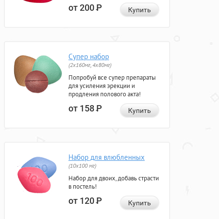
от 200
Р
Купить
Супер набор
(2х160мг, 4х80мг)
Попробуй все супер препараты
для усиления эрекции и
продления полового акта!
от 158
Р
Купить
Набор для влюбленных
(10х100 мг)
Набор для двоих, добавь страсти
в постель!
от 120
Р
Купить