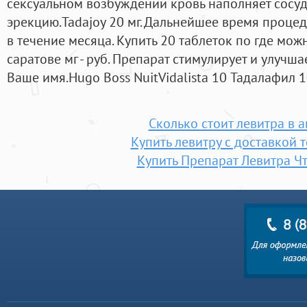
сексуальном возбуждении кровь наполняет сосуд
эрекцию.Tadajoy 20 мг. Дальнейшее время процед
в течение месяца. Купить 20 таблеток по где мож
саратове мг - руб. Препарат стимулирует и улучша
Ваше имя.Hugo Boss NuitVidalista 10 Тадалафил 1
Сколько стоит левитра в а
Купить левитру с доставкой 
Купить Препарат Левитра Ч