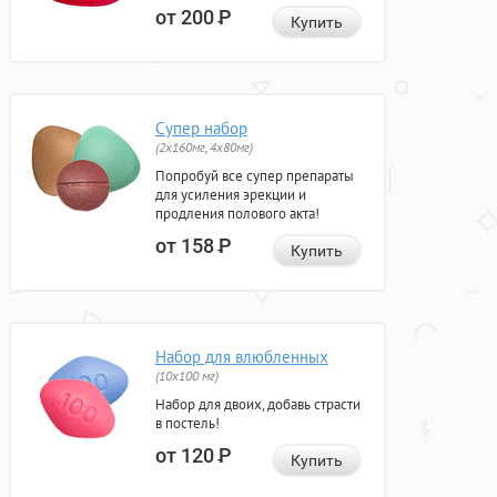
от 200
Р
Купить
Супер набор
(2х160мг, 4х80мг)
Попробуй все супер препараты
для усиления эрекции и
продления полового акта!
от 158
Р
Купить
Набор для влюбленных
(10х100 мг)
Набор для двоих, добавь страсти
в постель!
от 120
Р
Купить