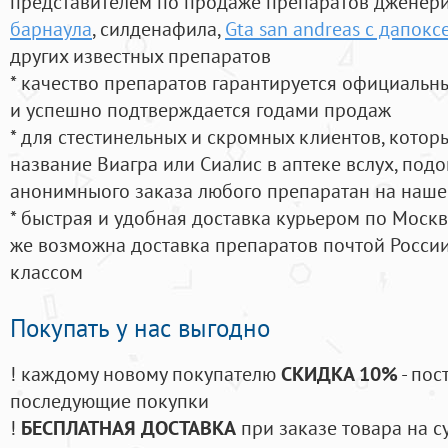
представителем по продаже препаратов дженер
барнаула
, силденафила
,
Gta san andreas c дапокс
других известных препаратов
* качество препаратов гарантируется официаль
и успешно подтверждается годами продаж
* для стестинельных и скромных клиентов, кото
название Виагра или Сиалис в аптеке вслух, под
анонимныого заказа любого препаратан на наше
* быстрая и удобная доставка курьером по Москве
же возможна доставка препаратов почтой России
классом
Покупать у нас выгодно
! каждому новому покупателю
СКИДКА 10%
- пос
последующие покупки
!
БЕСПЛАТНАЯ ДОСТАВКА
при заказе товара на с