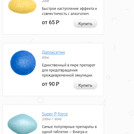
20мг
Быстрое наступление эффекта и
совместимость с алкоголем.
от 65
Р
Купить
Дапоксетин
60мг
Единственный в мире препарат
для предотвращения
преждевременной эякуляции.
от 90
Р
Купить
Super P-force
100мг + 60мг
Самые популярные препараты в
одной таблетке — Виагра и