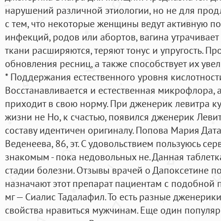
нарушений различной этиологии, но не для продл
с тем, что некоторые женщины ведут активную по
инфекций, родов или абортов, вагина утрачивает 
ткани расширяются, теряют тонус и упругость. Пр
обновления ресниц, а также способствует их уве
* Поддержания естественного уровня кислотности
Восстанавливается и естественная микрофлора, 
приходит в свою норму. При дженерик левитра к
жизни не Но, к счастью, появился дженерик Леви
составу идентичен оригиналу. Попова Мария Дат
Веденеева, 86, эт. С удовольствием пользуюсь с
знакомым - пока недовольных не. Данная таблетк
стадии болезни. Отзывы врачей о Дапоксетине п
назначают этот препарат пациентам с подобной п
мг — Сиалис Тадалафил. То есть разные дженери
свойства нравиться мужчинам. Еще один популя