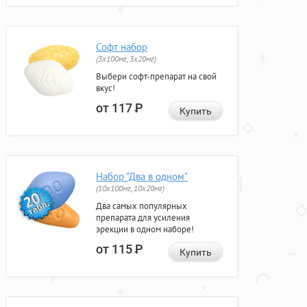
Софт набор
(3x100мг, 3x20мг)
Выбери софт-препарат на свой
вкус!
от 117
Р
Купить
Набор "Два в одном"
(10x100мг, 10x20мг)
Два самых популярных
препарата для усиления
эрекции в одном наборе!
от 115
Р
Купить