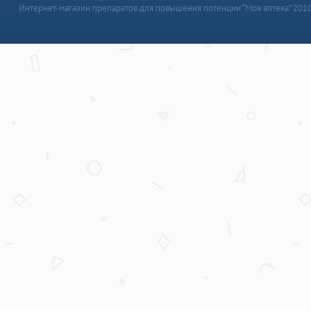
Интернет-магазин препаратов для повышения потенции “Моя аптека” 201