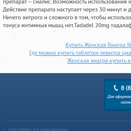
препарат — сиалис. Возможность использования 
Действие препарата наступает через 30 минут и д
Ничего хитрого и сложного в том, чтобы исполь
тонуса интимных мышц нет.Tadadel 20mg тадалаф
Купить Женская Виагра Я
Где можно купить таблетки левитра циа
Женская виагра купить в
«Моя Аптека» | Все права защищены