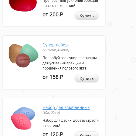
Препарат для усиления эрекции
нового поколения!
от 200
Р
Купить
Супер набор
(2х160мг, 4х80мг)
Попробуй все супер препараты
для усиления эрекции и
продления полового акта!
от 158
Р
Купить
Набор для влюбленных
(10х100 мг)
Набор для двоих, добавь страсти
в постель!
от 120
Р
Купить