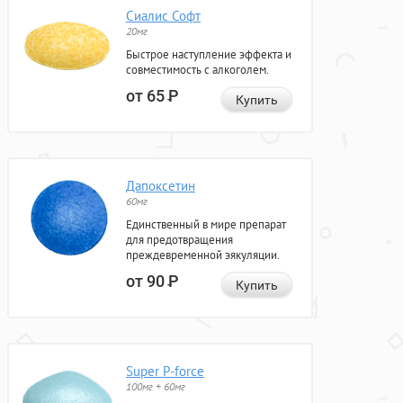
Сиалис Софт
20мг
Быстрое наступление эффекта и
совместимость с алкоголем.
от 65
Р
Купить
Дапоксетин
60мг
Единственный в мире препарат
для предотвращения
преждевременной эякуляции.
от 90
Р
Купить
Super P-force
100мг + 60мг