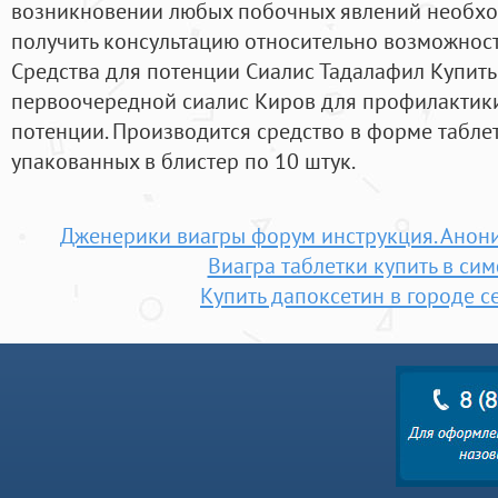
возникновении любых побочных явлений необход
получить консультацию относительно возможност
Средства для потенции Сиалис Тадалафил Купить
первоочередной сиалис Киров для профилактик
потенции. Производится средство в форме таблет
упакованных в блистер по 10 штук.
Дженерики виагры форум инструкция. Анон
Виагра таблетки купить в си
Купить дапоксетин в городе с