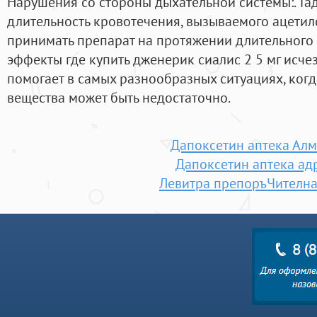
Нарушения со стороны дыхательной системы:. Та
длительность кровотечения, вызываемого ацетил
принимать препарат на протяжении длительного
эффекты где купить дженерик сиалис 2 5 мг исчез
помогает в самых разнообразных ситуациях, ког
вещества может быть недостаточно.
Дапоксетин аптека Ал
Дапоксетин аптека ад
Левитра препоръЧителна