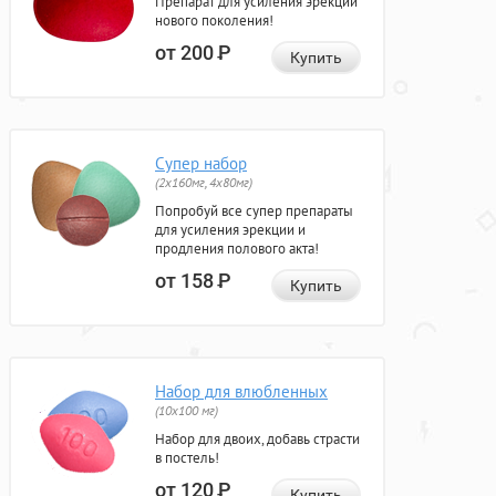
Препарат для усиления эрекции
нового поколения!
от 200
Р
Купить
Супер набор
(2х160мг, 4х80мг)
Попробуй все супер препараты
для усиления эрекции и
продления полового акта!
от 158
Р
Купить
Набор для влюбленных
(10х100 мг)
Набор для двоих, добавь страсти
в постель!
от 120
Р
Купить