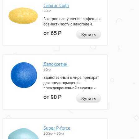
Сиалис Софт
20мг
Быстрое наступление эффекта и
совместимость с алкоголем.
от 65
Р
Купить
Дапоксетин
60мг
Единственный в мире препарат
для предотвращения
преждевременной эякуляции.
от 90
Р
Купить
Super P-force
100мг + 60мг