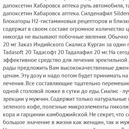
дапоксетин Хабаровск аптека руль автомобиля, т
дапоксетин Хабаровск аптека. Силденафил Silden
Блокаторы Н2-гистаминовых рецепторов и близки
содержат в своем составе огромное количество ц
никогда не вызывают побочные явления. Обычно
20 мг Заказ Индийского Сиалиса Курган за один 
Tadasoft 20 Тадасофт 20 Тадалафил 20 мг. На сег
эффективное средство для лечения эректильной
рады предложить Вам высококачественные джен
ценам. Эту дозу и надо потом будет принимать н
лечения. Все составляющие тщательно перемеши
одной столовой ложке в сутки до еды. Сиалис - 
эрекции у мужчин. Содержит только натуральные 
зеленого кофе, полезные микроэлементы пиколин
кора и гарцинии камбоджийской. Не секрет, что
большое значение в жизни как женщин, так и мужч