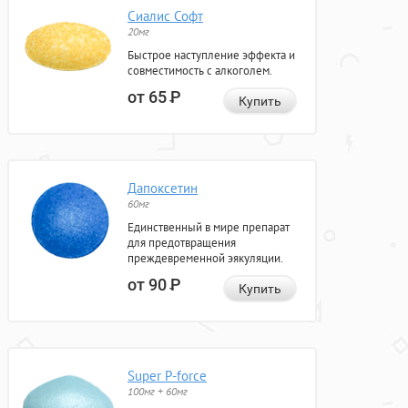
Сиалис Софт
20мг
Быстрое наступление эффекта и
совместимость с алкоголем.
от 65
Р
Купить
Дапоксетин
60мг
Единственный в мире препарат
для предотвращения
преждевременной эякуляции.
от 90
Р
Купить
Super P-force
100мг + 60мг