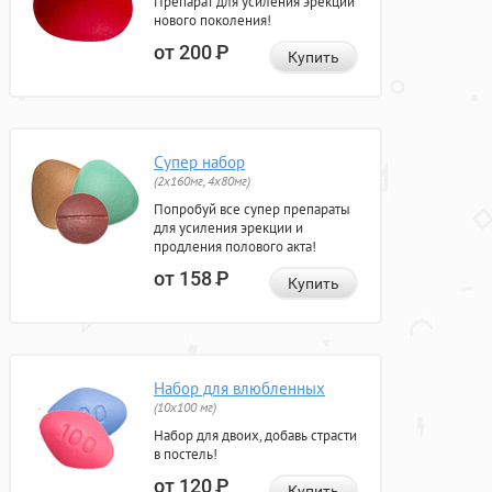
Препарат для усиления эрекции
нового поколения!
от 200
Р
Купить
Супер набор
(2х160мг, 4х80мг)
Попробуй все супер препараты
для усиления эрекции и
продления полового акта!
от 158
Р
Купить
Набор для влюбленных
(10х100 мг)
Набор для двоих, добавь страсти
в постель!
от 120
Р
Купить