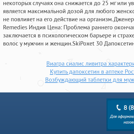
некоторых случаях она снижается до 25 мг или уве
является максимальной дозой для любого женск
не повлияет на его действие на организм. Дженер
Remedies Индия Цена: Проблема раннего оконча
заключается в психологическом барьере и страхе
волос у мужчин и женщин.SkiPoxet 30 Дапоксетин
Виагра сиалис ливитра характер
Купить дапоксетин в аптеке Ро
Возбуждающий таблетки для муж