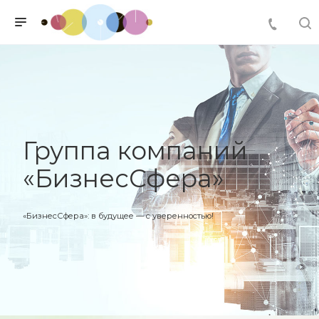
Группа компаний
«БизнесСфера»
«БизнесСфера»: в будущее — с уверенностью!