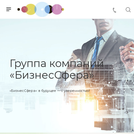
Группа компаний
«БизнесСфера»
«БизнесСфера»: в будущее — с уверенностью!