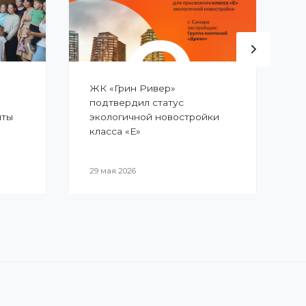
ЖК «Грин Ривер»
В
подтвердил статус
п
иты
экологичной новостройки
п
класса «Е»
29 мая 2026
2