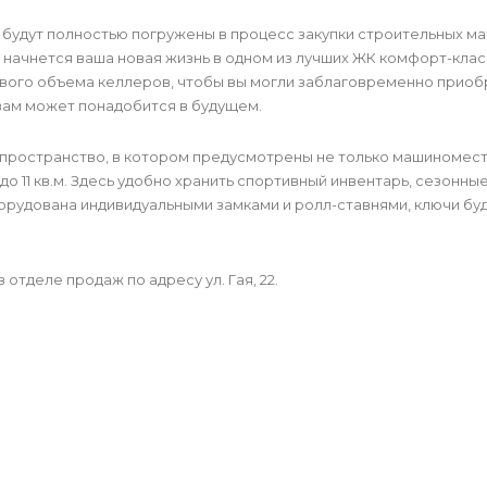
 будут полностью погружены в процесс закупки строительных м
 начнется ваша новая жизнь в одном из лучших ЖК комфорт-клас
ового объема келлеров, чтобы вы могли заблаговременно приоб
вам может понадобится в будущем.
пространство, в котором предусмотрены не только машиномест
о 11 кв.м. Здесь удобно хранить спортивный инвентарь, сезонные
орудована индивидуальными замками и ролл-ставнями, ключи буд
отделе продаж по адресу ул. Гая, 22.