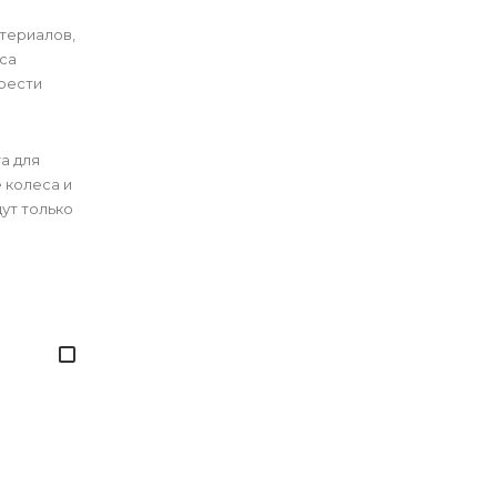
атериалов,
са
рести
а для
 колеса и
ут только